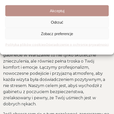
Akceptuj
DLACZEGO WARTO
Odrzuć
WYBRAĆ DENTYSTĘ
ARTYSTĘ?
Zobacz preferencje
Polityka plików cookies
Oświadczenie o ochronie prywatności
Leczenie zębów ze znieczuleniem w naszym
gabinecie w Warszawie to nie tylko skuteczne
znieczulenia, ale również pełna troska o Twój
komfort i emocje. Łączymy profesjonalizm,
nowoczesne podejście i przyjazną atmosferę, aby
każda wizyta była doświadczeniem pozytywnym, a
nie stresem. Naszym celem jest, abyś wychodził z
gabinetu z poczuciem bezpieczeństwa,
zrelaksowany i pewny, że Twój uśmiech jest w
dobrych rękach.