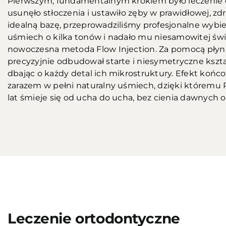
Pierwszym, fundamentalnym krokiem było leczenie o
usunęło stłoczenia i ustawiło zęby w prawidłowej, zd
idealną bazę, przeprowadziliśmy profesjonalne wybiel
uśmiech o kilka tonów i nadało mu niesamowitej świe
nowoczesna metoda Flow Injection. Za pomocą pły
precyzyjnie odbudował starte i niesymetryczne kszt
dbając o każdy detal ich mikrostruktury. Efekt końco
zarazem w pełni naturalny uśmiech, dzięki któremu P
lat śmieje się od ucha do ucha, bez cienia dawnych 
Przed
Leczenie ortodontyczne