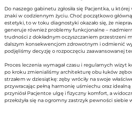
Do naszego gabinetu zgłosiła się Pacjentka, u które
znaki w codziennym życiu. Choć początkowo główną
estetyki, to w toku diagnostyki okazało się, że niep
generuje również problemy funkcjonalne – nadmierne 
trudności z dokładnym oczyszczaniem przestrzeni 
dalszym konsekwencjom zdrowotnym i odmienić wy
podjęliśmy decyzję o rozpoczęciu zaawansowanej ter
Proces leczenia wymagał czasu i regularnych wizyt 
po kroku zmienialiśmy architekturę obu łuków zębo
strzałem w dziesiątkę: zęby wróciły na swoje właści
przywracając pełną harmonię uśmiechu oraz idealną
przyniósł Pacjentce ulgę i fizyczny komfort, a wido
przełożyła się na ogromny zastrzyk pewności siebie w