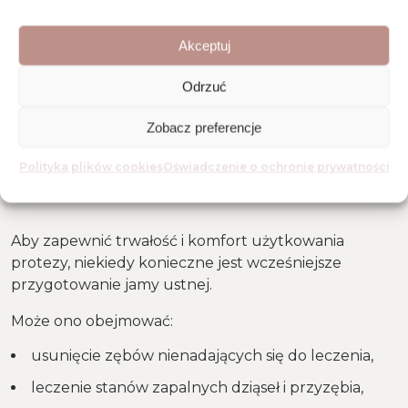
Akceptuj
Odrzuć
Zobacz preferencje
ZABIEGI DODATKOWE
PRZED ZAŁOŻENIEM
Polityka plików cookies
Oświadczenie o ochronie prywatności
PROTEZY
Aby zapewnić trwałość i komfort użytkowania
protezy, niekiedy konieczne jest wcześniejsze
przygotowanie jamy ustnej.
Może ono obejmować:
usunięcie zębów nienadających się do leczenia,
leczenie stanów zapalnych dziąseł i przyzębia,