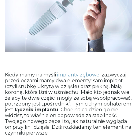
Kiedy mamy na myśli
implanty zębowe
, zazwyczaj
przed oczami mamy dwa elementy: sam implant
(czyli śrubkę ukrytą w dziąśle) oraz piękną, białą
koronę, która lśni w uśmiechu. Mało kto jednak wie,
że aby te dwie części mogły ze sobą współpracować,
potrzebny jest „pośrednik”.
Tym cichym bohaterem
jest
łącznik implantu
. Choć na co dzień go nie
widzisz, to właśnie on odpowiada za stabilność
Twojego nowego zęba i to, jak naturalnie wygląda
on przy linii dziąsła. Dziś rozkładamy ten element na
czynniki pierwsze!