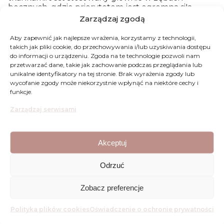
bocznych, gdzie priorytetem jest ogromna siła
nacisku podczas gryzienia.
Zarządzaj zgodą
2. Łączniki cyrkonowe (ceramiczne)
Aby zapewnić jak najlepsze wrażenia, korzystamy z technologii,
takich jak pliki cookie, do przechowywania i/lub uzyskiwania dostępu
To wybór dla estetów. Cyrkon ma jasny kolor,
do informacji o urządzeniu. Zgoda na te technologie pozwoli nam
przetwarzać dane, takie jak zachowanie podczas przeglądania lub
zbliżony do naturalnej barwy zęba. Dlaczego to
unikalne identyfikatory na tej stronie. Brak wyrażenia zgody lub
ważne? W przypadku przednich zębów, gdzie
wycofanie zgody może niekorzystnie wpłynąć na niektóre cechy i
dziąsło bywa cienkie, metalowy (tytanowy) łącznik
funkcje.
mógłby lekko prześwitywać, dając szary odcień.
Łącznik cyrkonowy eliminuje ten problem,
Zarządzaj serwisami
zapewniając perfekcyjny wygląd.
CZY ŁĄCZNIK JEST
Akceptuj
TRWAŁY?
Odrzuć
Pacjenci nieraz pytają: „Czy to się nie odkręci?”.
Zobacz preferencje
Spokojnie – łączniki są zaprojektowane tak, aby
służyć przez
dziesiątki lat, a często nawet
dożywotnio
.
Ich trwałość zależy jednak od dwóch
Polityka plików cookies
Oświadczenie o ochronie prywatności
czynników: